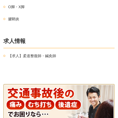
O脚・X脚
腱鞘炎
求人情報
【求人】柔道整復師・鍼灸師