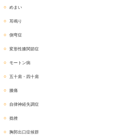
めまい
耳鳴り
側弯症
変形性膝関節症
モートン病
五十肩・四十肩
膝痛
自律神経失調症
捻挫
胸郭出口症候群