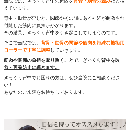
当院では、ぎっくり背中の原因を
背骨・
肋骨の歪み
だと考
えています。
背中・肋骨が歪むと、関節やその間にある神経が刺激され
付随した筋肉に負担がかかります。
その結果、ぎっくり背中を引き起こしてしまうのです。
そこで当院では、
背骨・肋骨の関節や筋肉を特殊な施術用
ローラーで丁寧に調整
していきます。
筋肉や関節の負担を取り除くことで、ぎっくり背中を改
善・再発防止に導きます。
ぎっくり背中
でお困りの方は、ぜひ当院にご相談くださ
い！
あなたのご来院をお待ちしております。