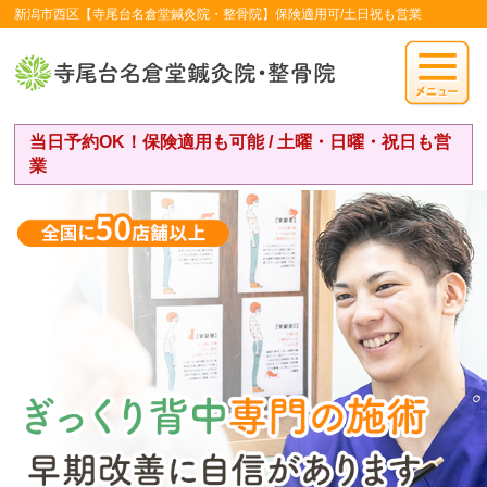
新潟市西区【寺尾台名倉堂鍼灸院・整骨院】保険適用可/土日祝も営業
当日予約OK！保険適用も可能 / 土曜・日曜・祝日も営
業