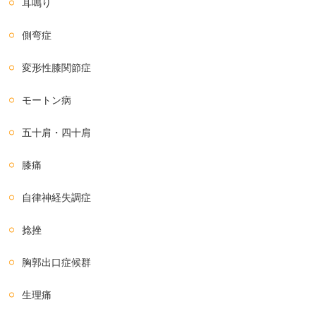
耳鳴り
側弯症
変形性膝関節症
モートン病
五十肩・四十肩
膝痛
自律神経失調症
捻挫
胸郭出口症候群
生理痛