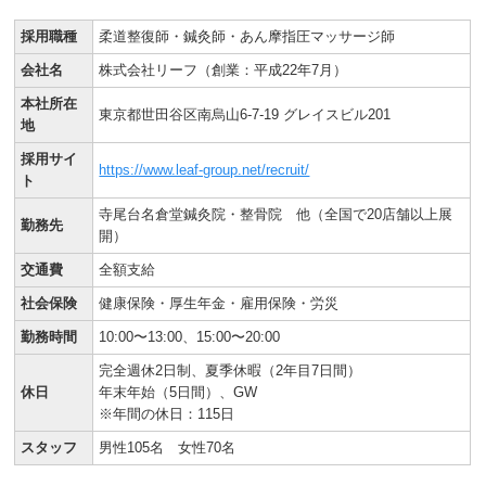
採用職種
柔道整復師・鍼灸師・あん摩指圧マッサージ師
会社名
株式会社リーフ（創業：平成22年7月）
本社所在
東京都世田谷区南烏山6-7-19 グレイスビル201
地
採用サイ
https://www.leaf-group.net/recruit/
ト
寺尾台名倉堂鍼灸院・整骨院
他（全国で20店舗以上展
勤務先
開）
交通費
全額支給
社会保険
健康保険・厚生年金・雇用保険・労災
勤務時間
10:00〜13:00、15:00〜20:00
完全週休2日制、夏季休暇（2年目7日間）
休日
年末年始（5日間）、GW
※年間の休日：115日
スタッフ
男性105名 女性70名