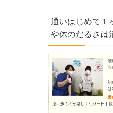
通いはじめて１
や体のだるさは
腰
歩
初
は
通
逆に歩くのが楽しくなり一日中疲