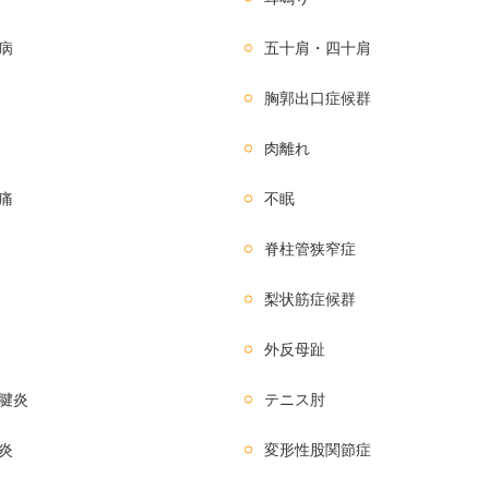
病
五十肩・四十肩
胸郭出口症候群
肉離れ
痛
不眠
脊柱管狭窄症
梨状筋症候群
外反母趾
腱炎
テニス肘
炎
変形性股関節症