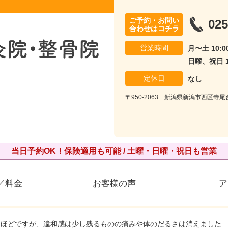
ご予約・お問い
025
合わせはコチラ
営業時間
月〜土 10:00
日曜、祝日 10
定休日
なし
〒950-2063 新潟県新潟市西区寺
当日予約OK！保険適用も可能 / 土曜・日曜・祝日も営業
／料金
お客様の声
ア
月ほどですが、違和感は少し残るものの痛みや体のだるさは消えました