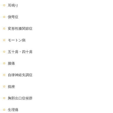
耳鳴り
側弯症
変形性膝関節症
モートン病
五十肩・四十肩
膝痛
自律神経失調症
捻挫
胸郭出口症候群
生理痛