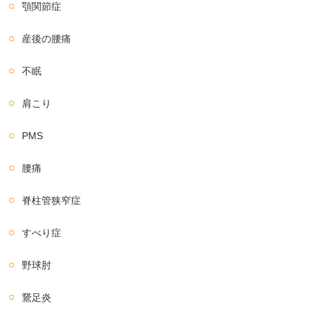
顎関節症
産後の腰痛
不眠
肩こり
PMS
腰痛
脊柱管狭窄症
すべり症
野球肘
鵞足炎