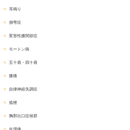
耳鳴り
側弯症
変形性膝関節症
モートン病
五十肩・四十肩
膝痛
自律神経失調症
捻挫
胸郭出口症候群
生理痛