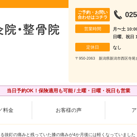
ご予約・お問い
025
合わせはコチラ
営業時間
月〜土 10:00
日曜、祝日 10
定休日
なし
〒950-2063 新潟県新潟市西区寺
当日予約OK！保険適用も可能 / 土曜・日曜・祝日も営業
／料金
お客様の声
ア
よる抜釘の痛みと残っていた膝の痛みが4か月後には軽くなっていました