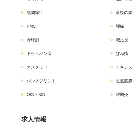
顎関節症
産後の腰
PMS
腰痛
野球肘
鵞足炎
ドケルバン病
ばね指
オスグッド
アキレス
シンスプリント
足底筋膜
O脚・X脚
腱鞘炎
求人情報