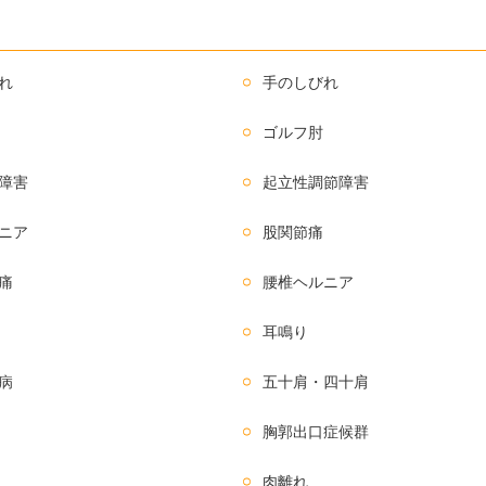
れ
手のしびれ
ゴルフ肘
障害
起立性調節障害
ニア
股関節痛
痛
腰椎ヘルニア
耳鳴り
病
五十肩・四十肩
胸郭出口症候群
肉離れ