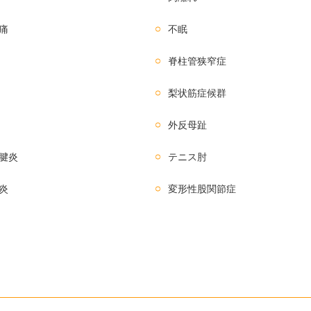
痛
不眠
脊柱管狭窄症
梨状筋症候群
外反母趾
腱炎
テニス肘
炎
変形性股関節症