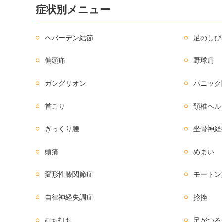
症状別メニュー
ヘバーデン結節
足のしび
偏頭痛
野球肩
ガングリオン
パニック
首こり
頚椎ヘル
ぎっくり腰
坐骨神経
頭痛
めまい
変形性膝関節症
モートン
自律神経失調症
捻挫
むち打ち
足がつる