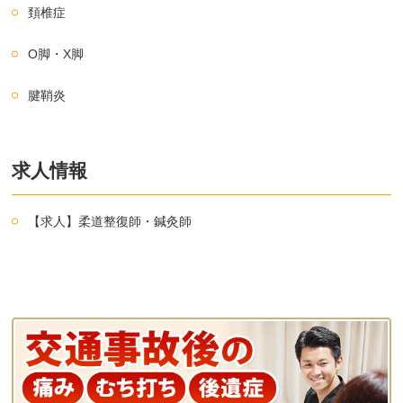
頚椎症
O脚・X脚
腱鞘炎
求人情報
【求人】柔道整復師・鍼灸師