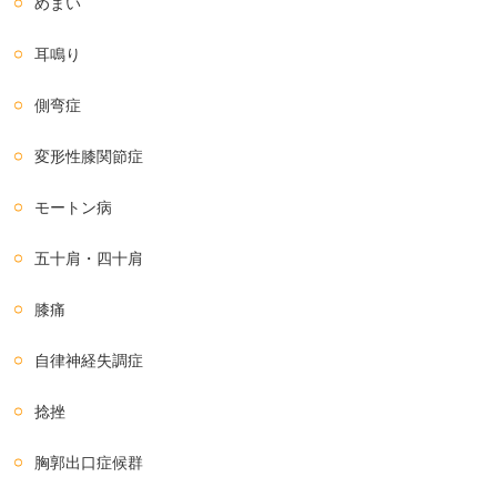
めまい
耳鳴り
側弯症
変形性膝関節症
モートン病
五十肩・四十肩
膝痛
自律神経失調症
捻挫
胸郭出口症候群