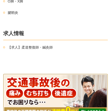
O脚・X脚
腱鞘炎
求人情報
【求人】柔道整復師・鍼灸師