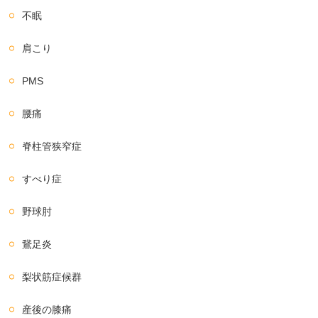
不眠
肩こり
PMS
腰痛
脊柱管狭窄症
すべり症
野球肘
鵞足炎
梨状筋症候群
産後の膝痛